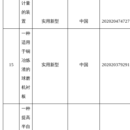
计量
的装
置
实用新型
中国
202020474727
一种
适用
于铜
冶炼
15
实用新型
中国
202020379291
渣的
球磨
机衬
板
一种
提高
半自