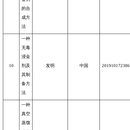
的合
成方
法
一种
无毒
浸金
10
剂及
发明
中国
201910172386
其制
备方
法
一种
真空
蒸馏