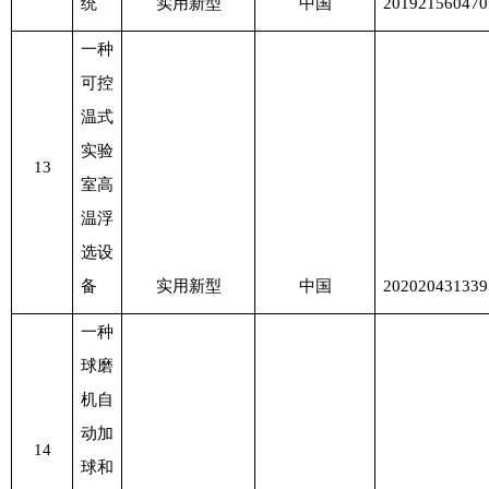
统
实用新型
中国
201921560470
一种
可控
温式
实验
13
室高
温浮
选设
备
实用新型
中国
202020431339
一种
球磨
机自
动加
14
球和