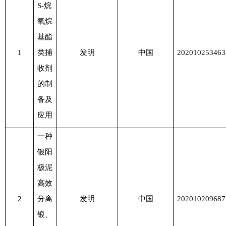
S-烷
氧烷
基酯
1
类捕
发明
中国
202010253463
收剂
的制
备及
应用
一种
银阳
极泥
高效
2
分离
发明
中国
202010209687
银、