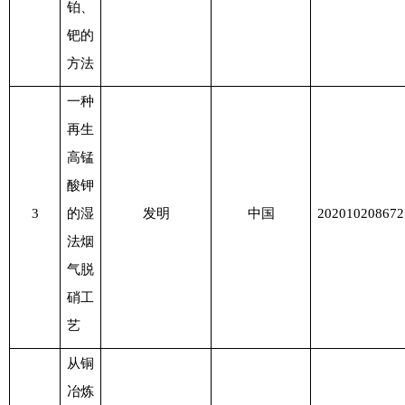
铂、
钯的
方法
一种
再生
高锰
酸钾
3
的湿
发明
中国
202010208672
法烟
气脱
硝工
艺
从铜
冶炼