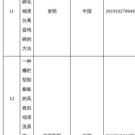
碲化
11
铜渣
发明
中国
201910278949
分离
提纯
碲的
方法
一种
栅栏
型阳
极板
12
的高
效自
动清
洗系