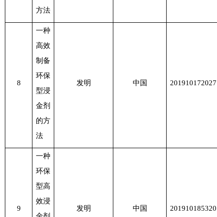
方法
一种
高效
制备
环保
8
发明
中国
201910172027
型浸
金剂
的方
法
一种
环保
型高
效浸
9
发明
中国
201910185320
金剂