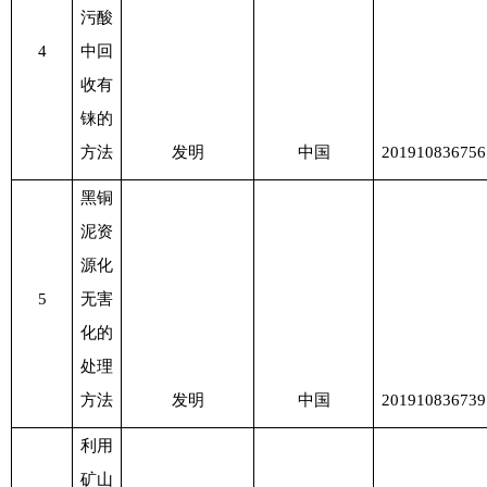
污酸
4
中回
收有
铼的
方法
发明
中国
201910836756
黑铜
泥资
源化
5
无害
化的
处理
方法
发明
中国
201910836739
利用
矿山